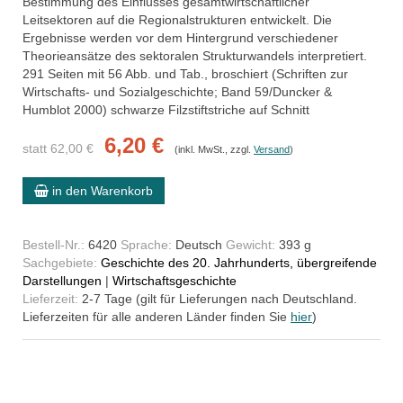
Bestimmung des Einflusses gesamtwirtschaftlicher
Leitsektoren auf die Regionalstrukturen entwickelt. Die
Ergebnisse werden vor dem Hintergrund verschiedener
Theorieansätze des sektoralen Strukturwandels interpretiert.
291 Seiten mit 56 Abb. und Tab., broschiert (Schriften zur
Wirtschafts- und Sozialgeschichte; Band 59/Duncker &
Humblot 2000) schwarze Filzstiftstriche auf Schnitt
6,20 €
statt 62,00 €
(inkl. MwSt., zzgl.
Versand
)
in den Warenkorb
Bestell-Nr.:
6420
Sprache:
Deutsch
Gewicht:
393 g
Sachgebiete:
Geschichte des 20. Jahrhunderts, übergreifende
Darstellungen
|
Wirtschaftsgeschichte
Lieferzeit:
2-7 Tage (gilt für Lieferungen nach Deutschland.
Lieferzeiten für alle anderen Länder finden Sie
hier
)