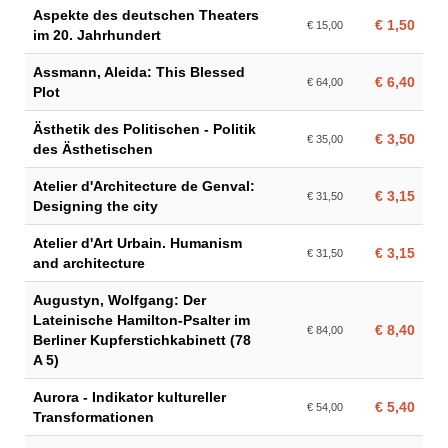
Aspekte des deutschen Theaters
€ 1,50
€ 15,00
im 20. Jahrhundert
Assmann, Aleida: This Blessed
€ 6,40
€ 64,00
Plot
Ästhetik des Politischen - Politik
€ 3,50
€ 35,00
des Ästhetischen
Atelier d'Architecture de Genval:
€ 3,15
€ 31,50
Designing the city
Atelier d'Art Urbain. Humanism
€ 3,15
€ 31,50
and architecture
Augustyn, Wolfgang: Der
Lateinische Hamilton-Psalter im
€ 8,40
€ 84,00
Berliner Kupferstichkabinett (78
A 5)
Aurora - Indikator kultureller
€ 5,40
€ 54,00
Transformationen