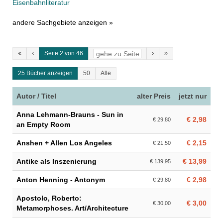
Eisenbahnliteratur
andere Sachgebiete anzeigen »
Seite 2 von 46
25 Bücher anzeigen
50
Alle
Autor / Titel
alter Preis
jetzt nur
Anna Lehmann-Brauns - Sun in
€ 2,98
€ 29,80
an Empty Room
Anshen + Allen Los Angeles
€ 2,15
€ 21,50
Antike als Inszenierung
€ 13,99
€ 139,95
Anton Henning - Antonym
€ 2,98
€ 29,80
Apostolo, Roberto:
€ 3,00
€ 30,00
Metamorphoses. Art/Architecture