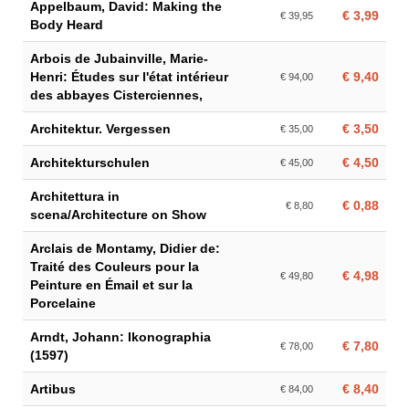
Appelbaum, David: Making the
€ 3,99
€ 39,95
Body Heard
Arbois de Jubainville, Marie-
Henri: Études sur l'état intérieur
€ 9,40
€ 94,00
des abbayes Cisterciennes,
Architektur. Vergessen
€ 3,50
€ 35,00
Architekturschulen
€ 4,50
€ 45,00
Architettura in
€ 0,88
€ 8,80
scena/Architecture on Show
Arclais de Montamy, Didier de:
Traité des Couleurs pour la
€ 4,98
€ 49,80
Peinture en Émail et sur la
Porcelaine
Arndt, Johann: Ikonographia
€ 7,80
€ 78,00
(1597)
Artibus
€ 8,40
€ 84,00