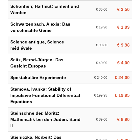
Schönherr, Hartmut: Einheit und
€ 3,50
€ 35,00
Werden
Schwarzenbach, Alexis: Das
€ 1,99
€ 19,90
verschmähte Genie
Science antique, Science
€ 9,98
€ 99,80
médiévale
Seitz, Bernd-Jürgen: Das
€ 4,00
€ 40,00
Gesicht Europas
Spektakuläre Experimente
€ 24,00
€ 240,00
Stamova, Ivanka: Stability of
Impulsive Functional Differential
€ 19,95
€ 199,95
Equations
Steinschneider, Moritz:
Mathematik bei den Juden. Band
€ 8,90
€ 89,00
II
Stieniczka, Norbert: Das