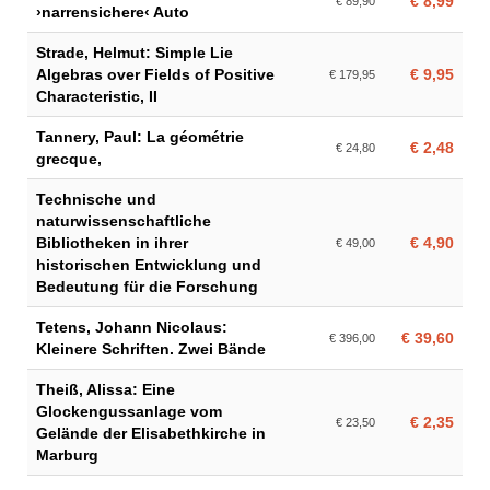
€ 8,99
€ 89,90
›narrensichere‹ Auto
Strade, Helmut: Simple Lie
Algebras over Fields of Positive
€ 9,95
€ 179,95
Characteristic, II
Tannery, Paul: La géométrie
€ 2,48
€ 24,80
grecque,
Technische und
naturwissenschaftliche
Bibliotheken in ihrer
€ 4,90
€ 49,00
historischen Entwicklung und
Bedeutung für die Forschung
Tetens, Johann Nicolaus:
€ 39,60
€ 396,00
Kleinere Schriften. Zwei Bände
Theiß, Alissa: Eine
Glockengussanlage vom
€ 2,35
€ 23,50
Gelände der Elisabethkirche in
Marburg