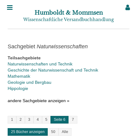
Humboldt & Mommsen
Wissenschaftliche Versandbuchhandlung
Sachgebiet
Naturwissenschaften
Teilsachgebiete
Naturwissenschaften und Technik
Geschichte der Naturwissenschaft und Technik
Mathematik
Geologie und Bergbau
Hippologie
andere Sachgebiete anzeigen »
1
2
3
4
5
Seite 6
7
25 Bücher anzeigen
50
Alle