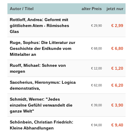
Autor / Titel
alter Preis
jetzt nur
Rottloff, Andrea: Geformt mit
göttlichem Atem - Römisches
€ 2,99
€ 29,90
Glas
Ruge, Sophus: Die Litteratur zur
Geschichte der Erdkunde vom
€ 6,80
€ 68,00
Mittelalter an
Ruoff, Michael: Schnee von
€ 1,20
€ 12,00
morgen
Saccherius, Hieronymus: Logica
€ 6,20
€ 62,00
demonstrativa,
Schmidt, Werner: "Jedes
einzelne Gefühl verwandelt die
€ 3,90
€ 39,00
ganze Welt"
Schönbein, Christian Friedrich:
€ 9,40
€ 94,00
Kleine Abhandlungen