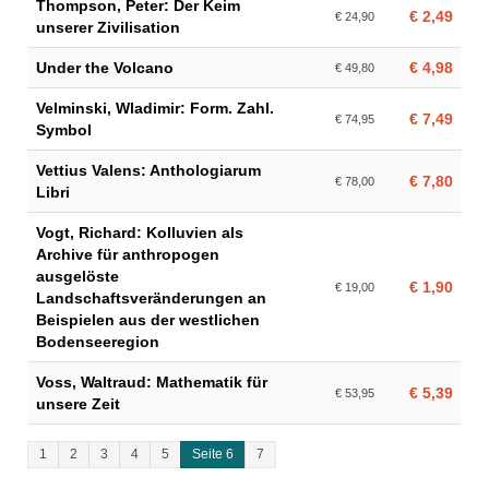
Thompson, Peter: Der Keim
€ 2,49
€ 24,90
unserer Zivilisation
Under the Volcano
€ 4,98
€ 49,80
Velminski, Wladimir: Form. Zahl.
€ 7,49
€ 74,95
Symbol
Vettius Valens: Anthologiarum
€ 7,80
€ 78,00
Libri
Vogt, Richard: Kolluvien als
Archive für anthropogen
ausgelöste
€ 1,90
€ 19,00
Landschaftsveränderungen an
Beispielen aus der westlichen
Bodenseeregion
Voss, Waltraud: Mathematik für
€ 5,39
€ 53,95
unsere Zeit
1
2
3
4
5
Seite 6
7