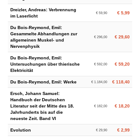
Dreizler, Andreas: Verbrennung
€ 5,99
€ 59,90
im Laserlicht
Du Bois-Reymond, Emil:
Gesammelte Abhandlungen zur
€ 29,60
€ 296,00
allgemeinen Muskel- und
Nervenphysik
Du Bois-Reymond, Emil:
Untersuchungen über thierische
€ 59,20
€ 592,00
Elektricität
Du Bois-Reymond, Emil: Werke
€ 118,40
€ 1.184,00
Ersch, Johann Samuel:
Handbuch der Deutschen
Literatur seit der Mitte des 18.
€ 18,20
€ 182,00
Jahrhunderts bis auf die
neueste Zeit. Band VI
Evolution
€ 2,99
€ 29,90