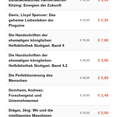
Duracak/Matthias Hafner/Steffen
€ 3,99
€ 39,90
Kitzing: Energien der Zukunft
Davis, Lloyd Spencer: Das
geheime Liebesleben der
€ 2,20
€ 22,00
Pinguine
Die Handschriften der
ehemaligen königlichen
€ 7,80
€ 78,00
Hofbibliothek Stuttgart. Band 4
Die Handschriften der
ehemaligen königlichen
€ 3,90
€ 39,00
Hofbibliothek Stuttgart. Band 4.2
Die Perfektionierung des
€ 5,89
€ 58,95
Menschen
Dornheim, Andreas:
Forschergeist und
€ 2,49
€ 24,90
Unternehmermut
Dräger, Jörg: Wir und die
€ 2,00
€ 20,00
intelligenten Maschinen