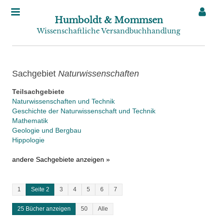
Humboldt & Mommsen
Wissenschaftliche Versandbuchhandlung
Sachgebiet
Naturwissenschaften
Teilsachgebiete
Naturwissenschaften und Technik
Geschichte der Naturwissenschaft und Technik
Mathematik
Geologie und Bergbau
Hippologie
andere Sachgebiete anzeigen »
1
Seite 2
3
4
5
6
7
25 Bücher anzeigen
50
Alle