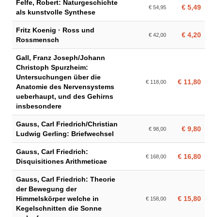
Felfe, Robert: Naturgeschichte
€ 5,49
€ 54,95
als kunstvolle Synthese
Fritz Koenig · Ross und
€ 4,20
€ 42,00
Rossmensch
Gall, Franz Joseph/Johann
Christoph Spurzheim:
Untersuchungen über die
€ 11,80
€ 118,00
Anatomie des Nervensystems
ueberhaupt, und des Gehirns
insbesondere
Gauss, Carl Friedrich/Christian
€ 9,80
€ 98,00
Ludwig Gerling: Briefwechsel
Gauss, Carl Friedrich:
€ 16,80
€ 168,00
Disquisitiones Arithmeticae
Gauss, Carl Friedrich: Theorie
der Bewegung der
Himmelskörper welche in
€ 15,80
€ 158,00
Kegelschnitten die Sonne