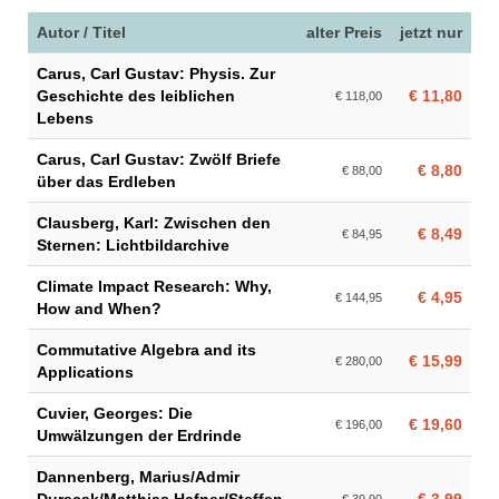
Autor / Titel
alter Preis
jetzt nur
Carus, Carl Gustav: Physis. Zur
Geschichte des leiblichen
€ 11,80
€ 118,00
Lebens
Carus, Carl Gustav: Zwölf Briefe
€ 8,80
€ 88,00
über das Erdleben
Clausberg, Karl: Zwischen den
€ 8,49
€ 84,95
Sternen: Lichtbildarchive
Climate Impact Research: Why,
€ 4,95
€ 144,95
How and When?
Commutative Algebra and its
€ 15,99
€ 280,00
Applications
Cuvier, Georges: Die
€ 19,60
€ 196,00
Umwälzungen der Erdrinde
Dannenberg, Marius/Admir