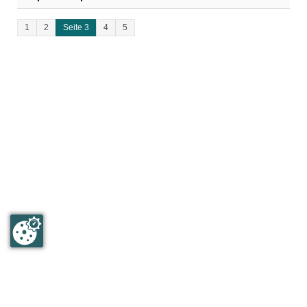
1
2
Seite 3
4
5
Humboldt & Mommsen GmbH