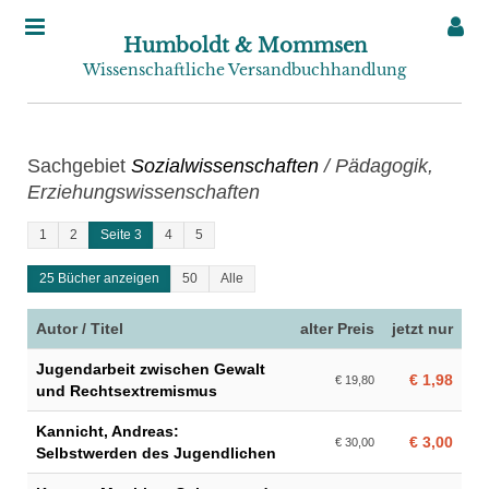
Humboldt & Mommsen
Wissenschaftliche Versandbuchhandlung
Sachgebiet
Sozialwissenschaften
/ Pädagogik,
Erziehungswissenschaften
1
2
Seite 3
4
5
25 Bücher anzeigen
50
Alle
Autor / Titel
alter Preis
jetzt nur
Jugendarbeit zwischen Gewalt
€ 1,98
€ 19,80
und Rechtsextremismus
Kannicht, Andreas:
€ 3,00
€ 30,00
Selbstwerden des Jugendlichen