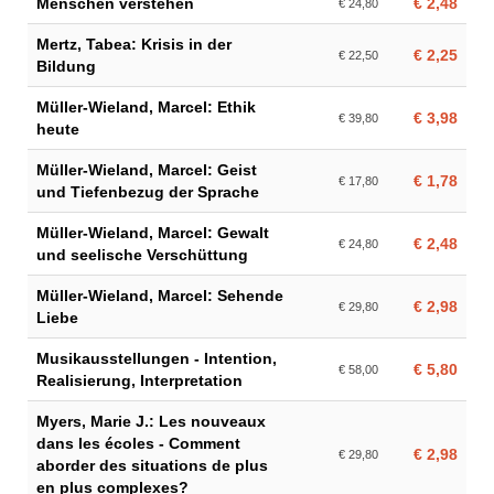
Menschen verstehen
€ 2,48
€ 24,80
Mertz, Tabea: Krisis in der
€ 2,25
€ 22,50
Bildung
Müller-Wieland, Marcel: Ethik
€ 3,98
€ 39,80
heute
Müller-Wieland, Marcel: Geist
€ 1,78
€ 17,80
und Tiefenbezug der Sprache
Müller-Wieland, Marcel: Gewalt
€ 2,48
€ 24,80
und seelische Verschüttung
Müller-Wieland, Marcel: Sehende
€ 2,98
€ 29,80
Liebe
Musikausstellungen - Intention,
€ 5,80
€ 58,00
Realisierung, Interpretation
Myers, Marie J.: Les nouveaux
dans les écoles - Comment
€ 2,98
€ 29,80
aborder des situations de plus
en plus complexes?