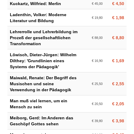
Kuckartz, Wilfried: Merlin
€ 4,50
€ 45,00
Ladenthin, Volker: Moderne
€ 1,98
€ 19,80
Literatur und Bildung
Lehrerrolle und Lehrerbildung im
Prozeß der gesellschaftlichen
€ 8,80
€ 88,00
Transformation
Löwisch, Dieter-Jürgen: Wilhelm
Dilthey: 'Grundlinien eines
€ 1,69
€ 16,90
Systems der Pädagogik'
Maiwald, Renate: Der Begriff des
Musischen und seine
€ 2,55
€ 25,50
Verwendung in der Pädagogik
Man muß viel lernen, um ein
€ 2,05
€ 20,50
Mensch zu sein
Meiborg, Gerd: Im Anderen das
€ 3,98
€ 39,80
Geschöpf Gottes sehen