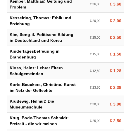
Kemper, Matthias: Geltung und
€ 3,60
€ 36,00
Problem
Kesselring, Thomas: Ethik und
€ 2,00
€ 20,00
Erziehung
Kim, Song-il: Politische Bildung
€ 2,50
€ 25,00
in Deutschland und Korea
Kindertagesbetreuung in
€ 1,50
€ 15,00
Brandenburg
Kloss, Heinz: Lehrer Eltern
€ 1,28
€ 12,80
Schulgemeinden
Korte-Beuckers, Christine: Kunst
€ 2,38
€ 23,80
im Netz der Geflechte
Krudewig, Helmut: Die
€ 3,00
€ 30,00
Museumsschule
Krug, Bodo/Thomas Schmidt:
€ 2,50
€ 25,00
Freizeit - die wir meinen