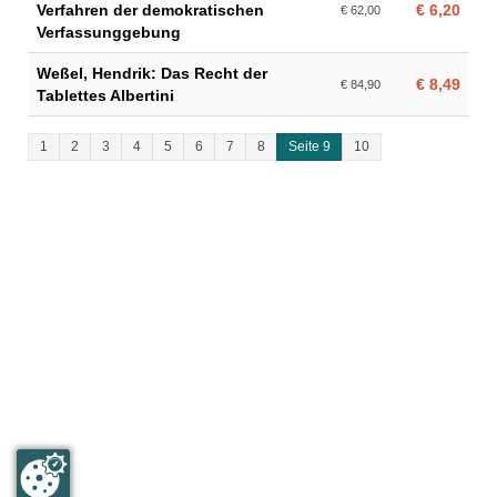
Verfahren der demokratischen
€ 6,20
€ 62,00
Verfassunggebung
Weßel, Hendrik: Das Recht der
€ 8,49
€ 84,90
Tablettes Albertini
1
2
3
4
5
6
7
8
Seite 9
10