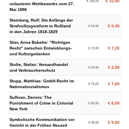
€ 10,80
€ 108,00
unlauteren Wettbewerbs vom 27.
Mai 1896
Steinberg, Rolf: Die Anfänge der
Strafvollzugsreform in Rußland
€ 6,49
€ 64,95
in den Jahren 1818-1829
Stier, Anna Babette: "Richtiges
Recht" zwischen Entwicklungs-
€ 7,20
€ 72,00
und Kulturgedanken
Stolte, Stefan: Versandhandel
€ 5,99
€ 59,90
und Verbraucherschutz
Stupp, Matthias: GmbH-Recht im
€ 7,60
€ 76,00
Nationalsozialismus
Sullivan, Dennis: The
Punishment of Crime in Colonial
€ 6,09
€ 60,95
New York
Symbolische Kommunikation vor
€ 9,80
€ 98,00
Gericht in der Frühen Neuzeit