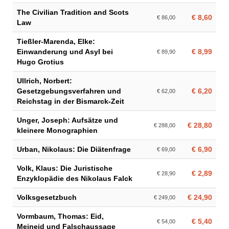
The Civilian Tradition and Scots
€ 8,60
€ 86,00
Law
Tießler-Marenda, Elke:
Einwanderung und Asyl bei
€ 8,99
€ 89,90
Hugo Grotius
Ullrich, Norbert:
Gesetzgebungsverfahren und
€ 6,20
€ 62,00
Reichstag in der Bismarck-Zeit
Unger, Joseph: Aufsätze und
€ 28,80
€ 288,00
kleinere Monographien
Urban, Nikolaus: Die Diätenfrage
€ 6,90
€ 69,00
Volk, Klaus: Die Juristische
€ 2,89
€ 28,90
Enzyklopädie des Nikolaus Falck
Volksgesetzbuch
€ 24,90
€ 249,00
Vormbaum, Thomas: Eid,
€ 5,40
€ 54,00
Meineid und Falschaussage