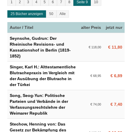
1
2
3
4
5
6
7
8
Seite 9
10
25 Bücher anzeigen
50
Alle
Autor / Titel
alter Preis
jetzt nur
Seynsche, Gudrun: Der
Rheinische Revisions- und
€ 11,80
€ 118,00
Kassationshof in Berlin (1819-
1852)
Singer, Karl H.: Alttestamentliche
Blutrachepraxis im Vergleich mit
€ 6,89
€ 68,95
der Ausübung der Blutrache in
der Türkei
Song, Seog-Yun: Politische
Parteien und Verbände in der
€ 7,40
€ 74,00
Verfassungsrechtslehre der
Weimarer Republik
Stechow, Henning von: Das
Gesetz zur Bekämpfung des