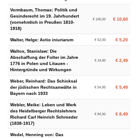
Vormbaum, Thomas: Politik und
Gesinderecht im 19. Jahrhundert
€ 10,60
€ 106,00
(vornehmlich in Preußen 1810-
1918)
Walter, Helge: Actio iniuriarum
€ 5,20
€ 52,00
Waltos, Stanislaw: Die
Abschaffung der Folter im Jahre
€ 2,49
€ 24,90
1776 in Polen und Litauen -
Hintergründe und Wirkungen
Weber, Reinhard: Das Schicksal
der jüdischen Rechtsanwälte in
€ 5,49
€ 54,95
Bayern nach 1933
Webler, Meike: Leben und Werk
des Heidelberger Rechtslehrers
€ 8,49
€ 84,90
Richard Carl Heinrich Schroeder
(1838-1917)
Wedel, Henning von: Das