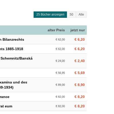
25 Bücher anzeigen
50
Alle
alter Preis
jetzt nur
n Bilanzrechts
€ 6,20
€ 62,00
hts 1885-1918
€ 6,20
€ 62,00
 Schemnitz/Banská
€ 2,40
€ 24,00
€ 5,69
€ 56,95
sexamina und des
€ 8,90
€ 89,00
49-1934)
France
€ 8,20
€ 82,00
rat eum
€ 8,20
€ 82,00