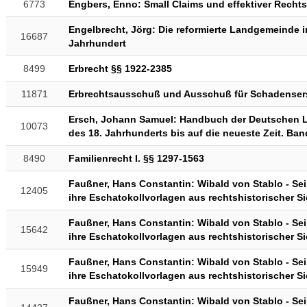
6773
Engbers, Enno: Small Claims und effektiver Recht
Engelbrecht, Jörg: Die reformierte Landgemeinde in
16687
Jahrhundert
8499
Erbrecht §§ 1922-2385
11871
Erbrechtsausschuß und Ausschuß für Schadensers
Ersch, Johann Samuel: Handbuch der Deutschen Lit
10073
des 18. Jahrhunderts bis auf die neueste Zeit. Band
8490
Familienrecht I. §§ 1297-1563
Faußner, Hans Constantin: Wibald von Stablo - S
12405
ihre Eschatokollvorlagen aus rechtshistorischer Sic
Faußner, Hans Constantin: Wibald von Stablo - S
15642
ihre Eschatokollvorlagen aus rechtshistorischer Sic
Faußner, Hans Constantin: Wibald von Stablo - S
15949
ihre Eschatokollvorlagen aus rechtshistorischer Sic
Faußner, Hans Constantin: Wibald von Stablo - S