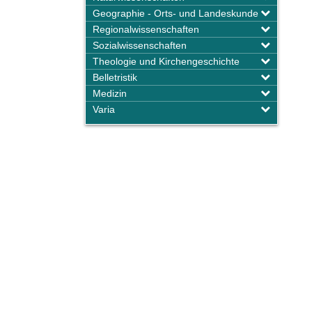
Geographie - Orts- und Landeskunde
Regionalwissenschaften
Sozialwissenschaften
Theologie und Kirchengeschichte
Belletristik
Medizin
Varia