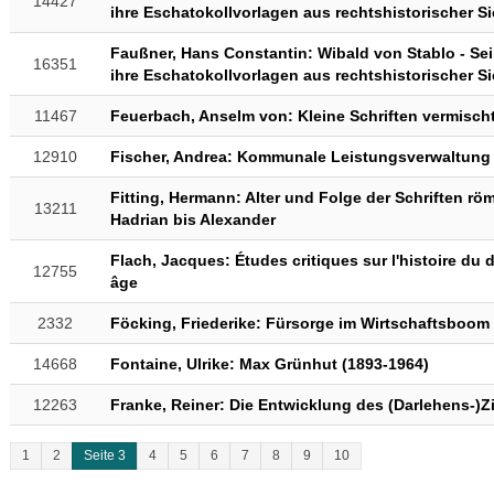
14427
ihre Eschatokollvorlagen aus rechtshistorischer Si
Faußner, Hans Constantin: Wibald von Stablo - S
16351
ihre Eschatokollvorlagen aus rechtshistorischer Si
11467
Feuerbach, Anselm von: Kleine Schriften vermischt
12910
Fischer, Andrea: Kommunale Leistungsverwaltung 
Fitting, Hermann: Alter und Folge der Schriften rö
13211
Hadrian bis Alexander
Flach, Jacques: Études critiques sur l'histoire du
12755
âge
2332
Föcking, Friederike: Fürsorge im Wirtschaftsboom
14668
Fontaine, Ulrike: Max Grünhut (1893-1964)
12263
Franke, Reiner: Die Entwicklung des (Darlehens-)Z
1
2
Seite 3
4
5
6
7
8
9
10