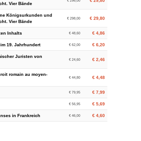
€ 29,80
€ 298,00
cht. Vier Bände
eine Königsurkunden und
€ 29,80
€ 298,00
cht. Vier Bände
en Inhalts
€ 4,86
€ 48,60
im 19. Jahrhundert
€ 6,20
€ 62,00
mischer Juristen von
€ 2,46
€ 24,60
 droit romain au moyen-
€ 4,48
€ 44,80
€ 7,99
€ 79,95
€ 5,69
€ 56,95
inses in Frankreich
€ 4,60
€ 46,00