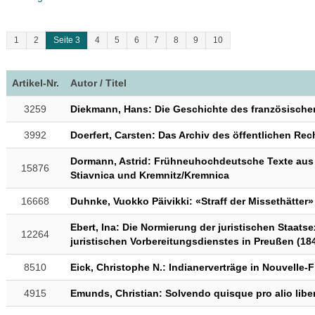
1
2
Seite 3
4
5
6
7
8
9
10
Artikel-Nr.
Autor / Titel
3259
Diekmann, Hans: Die Geschichte des französische
3992
Doerfert, Carsten: Das Archiv des öffentlichen Rec
Dormann, Astrid: Frühneuhochdeutsche Texte aus
15876
Stiavnica und Kremnitz/Kremnica
16668
Duhnke, Vuokko Päivikki: «Straff der Missethätter»
Ebert, Ina: Die Normierung der juristischen Staat
12264
juristischen Vorbereitungsdienstes in Preußen (18
8510
Eick, Christophe N.: Indianerverträge in Nouvelle-
4915
Emunds, Christian: Solvendo quisque pro alio libe