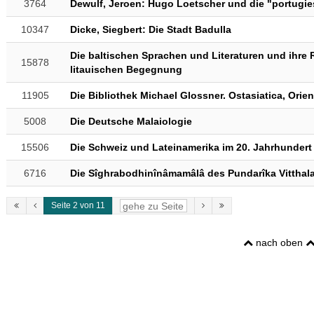
3764
Dewulf, Jeroen: Hugo Loetscher und die "portugie
10347
Dicke, Siegbert: Die Stadt Badulla
Die baltischen Sprachen und Literaturen und ihre R
15878
litauischen Begegnung
11905
Die Bibliothek Michael Glossner. Ostasiatica, Orien
5008
Die Deutsche Malaiologie
15506
Die Schweiz und Lateinamerika im 20. Jahrhundert
6716
Die Sîghrabodhinînâmamâlâ des Pundarîka Vitthal
Seite 2 von 11
nach oben