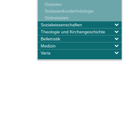
Ostasien
Südasienkunde/Indologie
Südostasien
Sozialwissenschaften
Theologie und Kirchengeschichte
Belletristik
Medizin
Varia