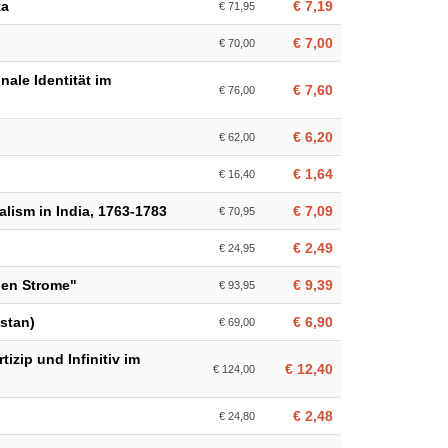
ta
€ 7,19
€ 71,95
€ 7,00
€ 70,00
nale Identität im
€ 7,60
€ 76,00
€ 6,20
€ 62,00
€ 1,64
€ 16,40
alism in India, 1763-1783
€ 7,09
€ 70,95
€ 2,49
€ 24,95
gen Strome"
€ 9,39
€ 93,95
stan)
€ 6,90
€ 69,00
izip und Infinitiv im
€ 12,40
€ 124,00
€ 2,48
€ 24,80