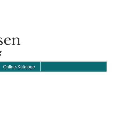
sen
g
Online-Kataloge