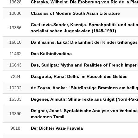
13628
Chraska, Wilhelm: Die Eroberung von Rîo de la Pla
10036
Classics of Modern South Asian Literature
Cvetkovic-Sander, Ksenija: Sprachpolitik und natio
13386
sozialistischen Jugoslawien (1945-1991)
16810
Dahlmanns, Erika: Die Einheit der Kinder Gihangas
11462
Das Kathinâvadâna
16643
Das, Sudipta: Myths and Realities of French Imperi
7234
Dasgupta, Rana: Delhi. Im Rausch des Geldes
10202
de Zoysa, Asoka: "Blutrünstige Braminen am heili
15303
Degener, Almuth: Shina-Texte aus Gilgit (Nord-Paki
Deigner, Josef: Syntaktische Analyse von Verbalpart
13390
modernen Tamil
9018
Der Dichter Vaza-Psavela