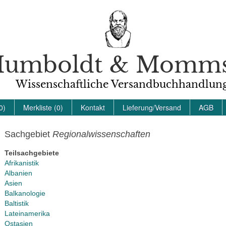
umboldt & Momm
Wissenschaftliche Versandbuchhandlun
0)
Merkliste (0)
Kontakt
Lieferung/Versand
AGB
Sachgebiet
Regionalwissenschaften
Teilsachgebiete
Afrikanistik
Albanien
Asien
Balkanologie
Baltistik
Lateinamerika
Ostasien