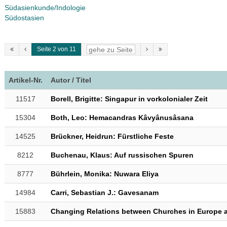
Südasienkunde/Indologie
Südostasien
Seite 2 von 11
Artikel-Nr.
Autor / Titel
11517
Borell, Brigitte: Singapur in vorkolonialer Zeit
15304
Both, Leo: Hemacandras Kâvyânusâsana
14525
Brückner, Heidrun: Fürstliche Feste
8212
Buchenau, Klaus: Auf russischen Spuren
8777
Bührlein, Monika: Nuwara Eliya
14984
Carri, Sebastian J.: Gavesanam
15883
Changing Relations between Churches in Europe a