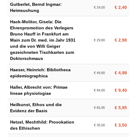
Gutberlet, Bernd Ingmar:
€ 2,40
€ 24,00
Heimsuchung
Hack-Molitor, Gisela: Die
Ehrenpromotion des Verlegers
Bruno Hauff in Frankfurt am
Main zum Dr. med. im Jahr 1931
€ 2,98
€ 29,80
und die von Willi Geiger
gezeichneten Tischkarten zum
Doktorschmaus
Haeser, Heinrich: Bibliotheca
€ 4,98
€ 49,80
epidemiographica
Haller, Albrecht von: Primae
€ 9,40
€ 94,00
lineae physiologiae
Heilkunst, Ethos und die
€ 5,95
€ 65,95
Evidenz der Basis
Hetzel, Mechthild: Provokation
€ 3,50
€ 35,00
des Ethischen