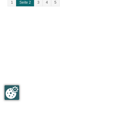
1
Seite 2
3
4
5
Humboldt & Mommsen GmbH
An der Wittgeshohl 21
67593 Westhofen