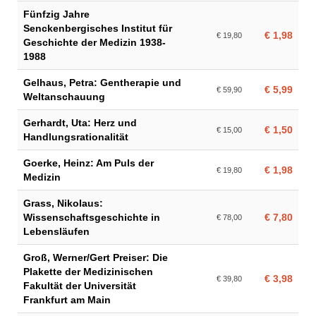
Fünfzig Jahre
Senckenbergisches Institut für
€ 1,98
€ 19,80
Geschichte der Medizin 1938-
1988
Gelhaus, Petra: Gentherapie und
€ 5,99
€ 59,90
Weltanschauung
Gerhardt, Uta: Herz und
€ 1,50
€ 15,00
Handlungsrationalität
Goerke, Heinz: Am Puls der
€ 1,98
€ 19,80
Medizin
Grass, Nikolaus:
Wissenschaftsgeschichte in
€ 7,80
€ 78,00
Lebensläufen
Groß, Werner/Gert Preiser: Die
Plakette der Medizinischen
€ 3,98
€ 39,80
Fakultät der Universität
Frankfurt am Main