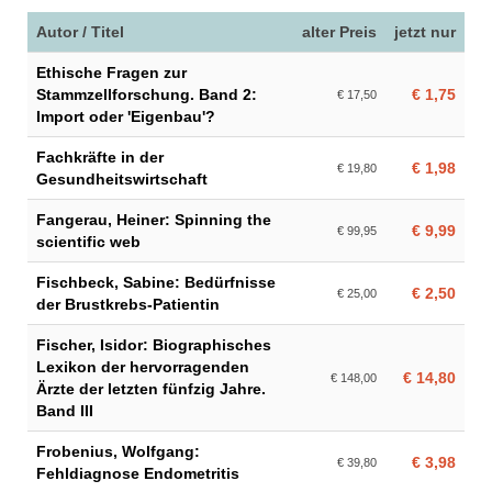
Autor / Titel
alter Preis
jetzt nur
Ethische Fragen zur
Stammzellforschung. Band 2:
€ 1,75
€ 17,50
Import oder 'Eigenbau'?
Fachkräfte in der
€ 1,98
€ 19,80
Gesundheitswirtschaft
Fangerau, Heiner: Spinning the
€ 9,99
€ 99,95
scientific web
Fischbeck, Sabine: Bedürfnisse
€ 2,50
€ 25,00
der Brustkrebs-Patientin
Fischer, Isidor: Biographisches
Lexikon der hervorragenden
€ 14,80
€ 148,00
Ärzte der letzten fünfzig Jahre.
Band III
Frobenius, Wolfgang:
€ 3,98
€ 39,80
Fehldiagnose Endometritis