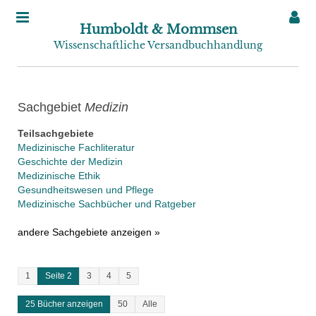
Humboldt & Mommsen
Wissenschaftliche Versandbuchhandlung
Sachgebiet
Medizin
Teilsachgebiete
Medizinische Fachliteratur
Geschichte der Medizin
Medizinische Ethik
Gesundheitswesen und Pflege
Medizinische Sachbücher und Ratgeber
andere Sachgebiete anzeigen »
1
Seite 2
3
4
5
25 Bücher anzeigen
50
Alle