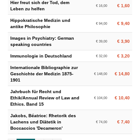
Hier freut sich der Tod, dem
€ 1,60
€ 16,00
Leben zu helfen
Hippokratische Medizin und
€ 9,40
€ 94,00
antike Philosophie
Images in Psychiatry: German
€ 3,90
€ 39,00
speaking countries
Immunologie in Deutschland
€ 3,20
€ 32,00
Internationale Bibliographie zur
Geschichte der Medizin 1875-
€ 14,80
€ 148,00
1901
Jahrbuch für Recht und
Ethik/Annual Review of Law and
€ 10,40
€ 104,00
Ethics. Band 15
Jakobs, Béatrice: Rhetorik des
Lachens und Diätetik in
€ 7,40
€ 74,00
Boccaccios 'Decameron'